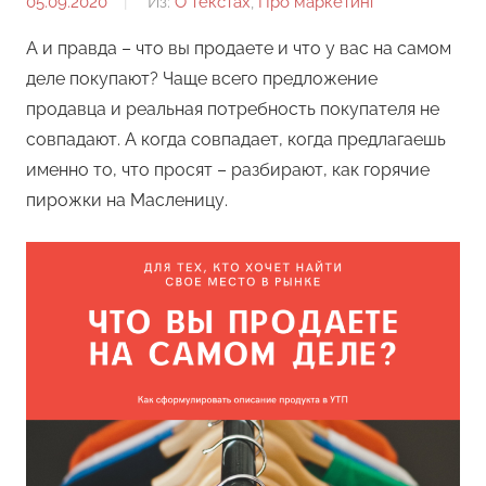
05.09.2020
От:
Из:
О текстах
,
Про маркетинг
Андрей
А и правда – что вы продаете и что у вас на самом
Панин
деле покупают? Чаще всего предложение
продавца и реальная потребность покупателя не
совпадают. А когда совпадает, когда предлагаешь
именно то, что просят – разбирают, как горячие
пирожки на Масленицу.